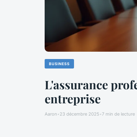
BUSINESS
L'assurance profe
entreprise
Aaron
•
23 décembre 2025
•
7 min de lecture