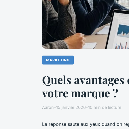
MARKETING
Quels avantages o
votre marque ?
Aaron
•
15 janvier 2026
•
10 min de lecture
La réponse saute aux yeux quand on reg