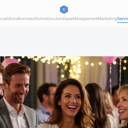
cueil
Actu
Business
Formation
Juridique
Management
Marketing
Servi