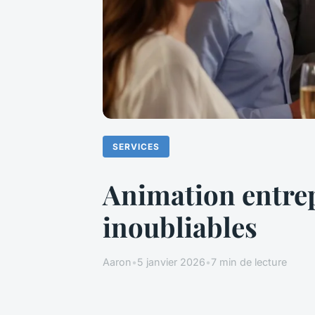
SERVICES
Animation entrep
inoubliables
Aaron
•
5 janvier 2026
•
7 min de lecture