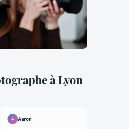
otographe à Lyon
Aaron
A